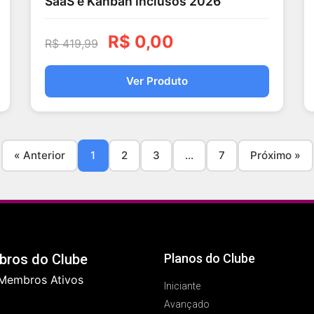
SaaS e Kanban Inclusos 2026
R$
0,00
R$
419,99
Ver Produto
« Anterior
1
2
3
...
7
Próximo »
ros do Clube
Planos do Clube
Membros Ativos
Iniciante
Avançado