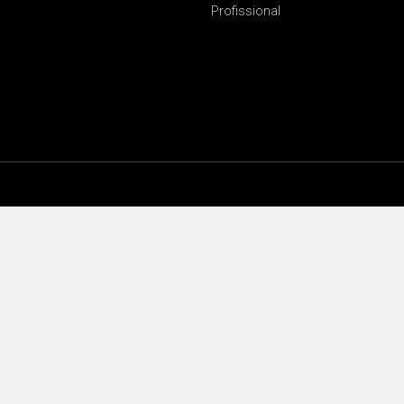
Profissional
Login seguro
Suporte Excepcional
Certificado: Trustindex
Certificado: Trustindex