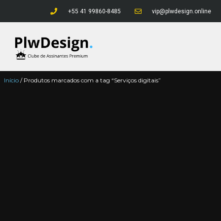
+55 41 99860-8485
vip@plwdesign.online
Início
/ Produtos marcados com a tag “Serviços digitais”