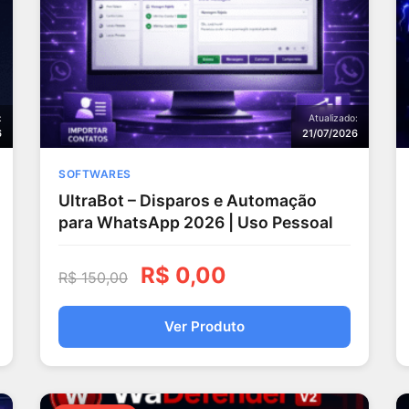
:
Atualizado:
6
21/07/2026
SOFTWARES
UltraBot – Disparos e Automação
para WhatsApp 2026 | Uso Pessoal
R$
0,00
R$
150,00
Ver Produto