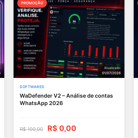
PROMOÇÃO
:
Atualizado:
6
01/07/2026
SOFTWARES
WaDefender V2 – Análise de contas
WhatsApp 2026
R$
0,00
R$
100,00