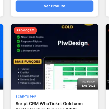
Ver Produto
PROMOÇÃO
:
Atualizado:
6
15/06/2026
SCRIPTS PHP
Script CRM WhaTicket Gold com