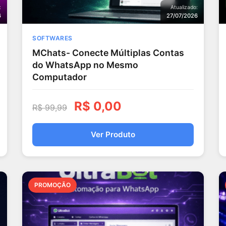
:
Atualizado:
6
27/07/2026
SOFTWARES
MChats- Conecte Múltiplas Contas
do WhatsApp no Mesmo
Computador
R$
0,00
R$
99,99
Ver Produto
PROMOÇÃO