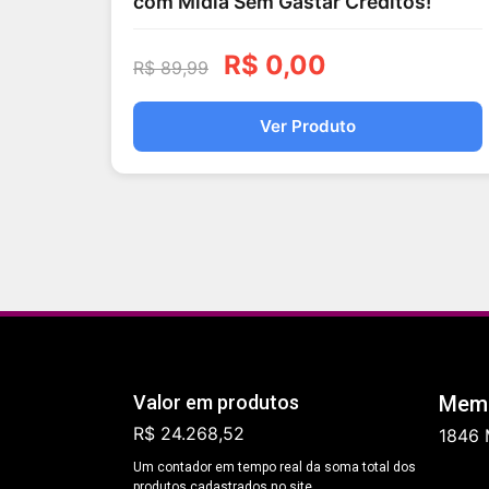
com Mídia Sem Gastar Créditos!
R$
0,00
R$
89,99
Ver Produto
Valor em produtos
Memb
R$ 24.268,52
1846 
Um contador em tempo real da soma total dos
produtos cadastrados no site.