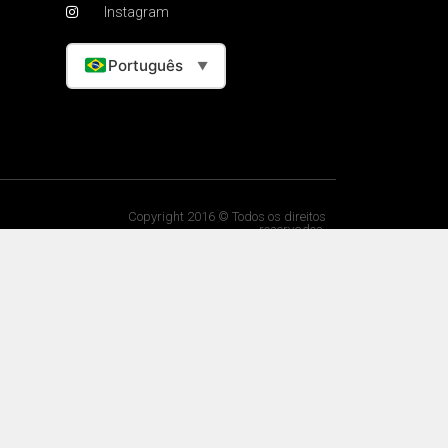
Instagram
Português
▼
Copyright 2016 © Todos os direitos
reservados.
Portal Lucro na Web.
CNPJ: 45.042.982/0001-12.