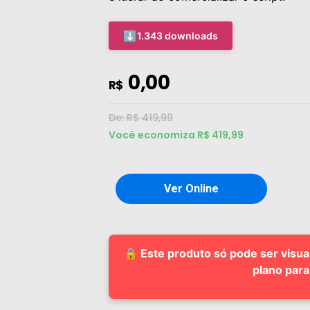
⬇️
1.343 downloads
0,00
R$
De: R$ 419,99
Você economiza R$ 419,99
Ver Online
🔒 Este produto só pode ser visua
plano para