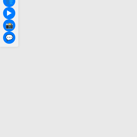
👥
▶️
📸
💬