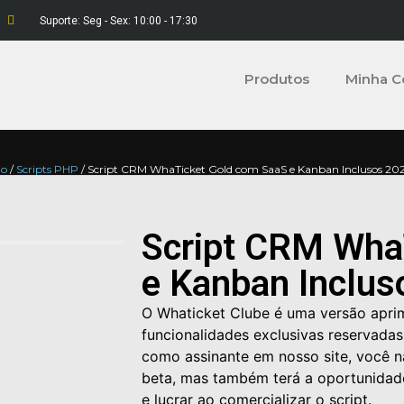
Suporte: Seg - Sex: 10:00 - 17:30
Produtos
Minha C
io
/
Scripts PHP
/ Script CRM WhaTicket Gold com SaaS e Kanban Inclusos 20
Script CRM Wha
e Kanban Inclus
O Whaticket Clube é uma versão apri
funcionalidades exclusivas reservada
como assinante em nosso site, você 
beta, mas também terá a oportunidade
e lucrar ao comercializar o script.