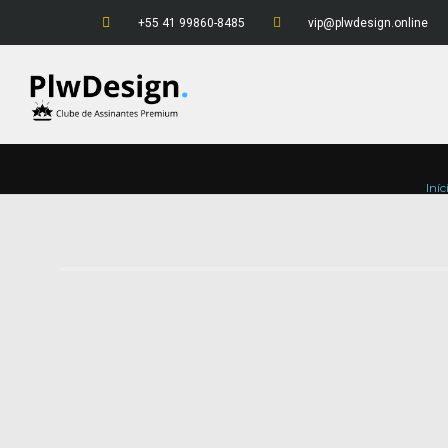
+55 41 99860-8485
vip@plwdesign.online
Iníc