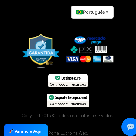
Português
▼
Login seguro
Certificado: Trustindex
Suporte Excepcional
Certificado: Trustindex
Copyright 2016 © Todos os direitos reservados.
Anuncie Aqui
Portal Lucro na Web.