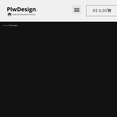
R$
0,00
Início
/ Softwares