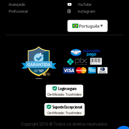
Avançado
YouTube
Profissional
Instagram
Português
▼
Login seguro
Certificado: Trustindex
Suporte Excepcional
Certificado: Trustindex
Copyright 2016 © Todos os direitos reservados.